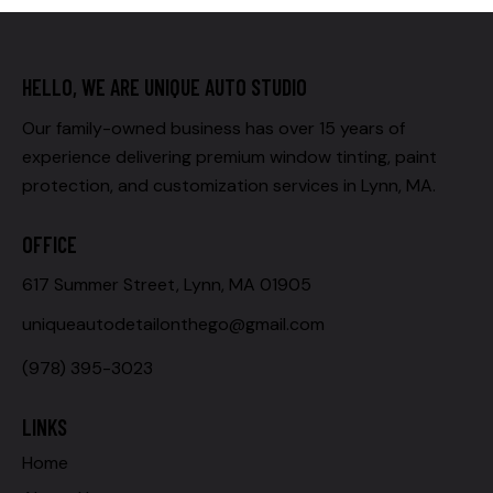
HELLO, WE ARE UNIQUE AUTO STUDIO
Our family-owned business has over 15 years of
experience delivering premium window tinting, paint
protection, and customization services in Lynn, MA.
OFFICE
617 Summer Street, Lynn, MA 01905
uniqueautodetailonthego@gmail.com
(978) 395-3023
LINKS
Home