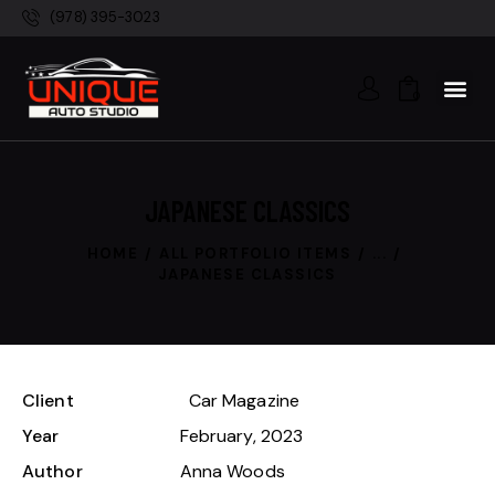
(978) 395-3023
0
JAPANESE CLASSICS
HOME
ALL PORTFOLIO ITEMS
...
JAPANESE CLASSICS
Client
Car Magazine
Year
February, 2023
Author
Anna Woods